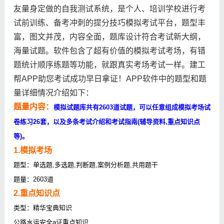
友量身定做的自我测试系统，是个人、培训学校进行考
试前训练、备考冲刺的提分技巧模拟考试平台，题型丰
富，图文并茂，内容全面，题库设计符合考试新大纲，
海量试题。软件包含了超有价值的模拟考试考场，有错
题统计顺序练题等功能，就跟真实考场考试一样。建工
帮APP助您考试成功早日拿证！APP软件中的题型和题
量详细情况介绍如下：
题量内容：
模拟试题库共有2603道试题，可以任意组成模拟考场试
卷练习26套，以及多条考试介绍和考试指南(辅导资料,重点知识点
等)。
1.模拟考场
题型：单选题,多选题,判断题,案例分析题,共用题干
题量：2603道
2.重点知识点
类型：精华宝典知识
公路水运安全a证重点知识