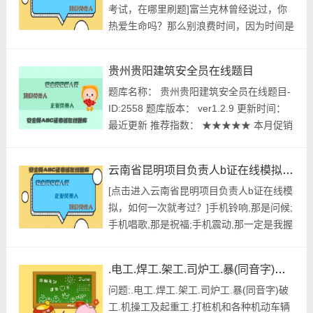
考试，在哪里刷题]富兰克林曾经说过，你
家规定的检验检测期限的,必须经具有专业
热爱生命吗？那么别浪费时间，因为时间是
资质...
组成生命的材料。我们希望诸位也能好好地
体会这句话。我们希望诸位也能好好地体会
贵州贵阳建筑安全员在线题目
这句话。我们千辛万苦找到了'湖北省建筑
题库名称： 贵州贵阳建筑安全员在线题目-
施工安全员在线模拟考试，在哪里刷题'。
ID:2558 题库版本： ver1.2.9 更新时间：
那么，学习好似一片沃土，只要辛勤耕耘，
最近更新 推荐指数： ★★★★★ 本月促销
定会有累累的硕果；如若懒于...
价： ￥39.8元 开发个体： 建题帮建筑安全
员资格考试建题帮APP题库研究中心 进入
云南省昆明项目负责人b证在线模拟，如何一次就考过？
建筑安全员模拟考试题库 ...
[点击进入云南省昆明项目负责人b证在线模
拟，如何一次就考过？]手机铃响,那是问候;
手机唱歌,那是祝福;手机震动,那一定是我握
住了你的手。考试考成功!我的朋友。经过
上述讨论，对个人而言，'云南省昆明项目
.电工.焊工.架工.司炉工.暴(同音字)破工.机操工及起重工.打桩机和各种机动车辆司机等特殊工种工人，除进行一般安全教育外，还要经过()。
负责人b证在线模拟，如何一次就考过？'不
问题:.电工.焊工.架工.司炉工.暴(同音字)破
仅仅是一个重大的建筑考试，还可能会改变
工.机操工及起重工.打桩机和各种机动车辆
一个人的人生。塞涅卡曾经说过，生命如同