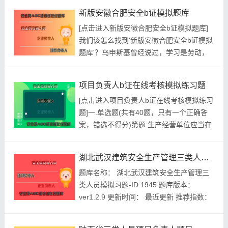
过()V。A.12B.15C.24D.9正确答案:查看最
新版安徽合肥安全b证模拟题库
佳答案更多最新建筑行业考试题库--新版重
[点击进入新版安徽合肥安全b证模拟题库]
庆市建筑安全员B证考核，有哪些题型？请
我们该怎么找到'新版安徽合肥安全b证模拟
关注上面的微.信.公.众.号：建题...
题库'？乌申斯基曾经说过，学习是劳动，
是充满思想的劳动。这启发了我们，这启发
了我们，总结的来说，学习好似一片沃土，
项目负责人b证在线考核模拟练习题
只要辛勤耕耘，定会有累累的硕果；如若懒
[点击进入项目负责人b证在线考核模拟练习
于劳作，当别人跳起丰收之舞时，你已是后
题]一.单选题(共有40题，只有一个正确答
悔莫及了。既然如此，我们就废话少说，那
案，错选不得分)第题:生产经营单位应当在
开始我们就来看刷题吧！...
有较大危险因素的生产经营场所和有关设
施.设备上，设置明显的()。A.安全宣传标语
湖北武汉建筑安全生产管理三类人员模拟习题
B.安全宣传挂图C.安全警示标志D.操作规程
题库名称： 湖北武汉建筑安全生产管理三
正确答案:查看最佳答案更多最新建筑行业
类人员模拟习题-ID:1945 题库版本：
考试题库--项目负责人b证在线考核模拟练
ver1.2.9 更新时间： 最近更新 推荐指数：
习题请...
★★★★★ 本月促销价： ￥39.8元 开发个
体： 建题帮建筑安全生产管理三类人员资