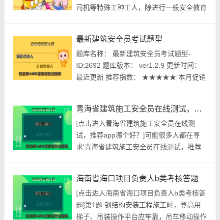
司机等特殊工种工人，除进行一般安全教育
寓言，其价值不...
外，还要经过()。A.专业安全技术教育B.安
全生产意识和安全管理水平教育C.三级安全
最新建筑安全员考试题型
教育D.遵章守纪.自我保护能力教育参考答
题库名称： 最新建筑安全员考试题型-
案:查看最佳答案更多最新建筑行业考试资
ID:2692 题库版本： ver1.2.9 更新时间：
料--.电工.焊工.架工.司炉工.暴(同音...
最近更新 推荐指数： ★★★★★ 本月促销
价： ￥39.8元 开发个体： 建题帮建筑安全
员资格考试建题帮APP题库研究中心 进入
青海省建筑施工安全员在线测试，推荐app哪个好？
建筑安全员模拟考试题库 ...
[点击进入青海省建筑施工安全员在线测
试，推荐app哪个好？]可能很多人都在寻
求'青海省建筑施工安全员在线测试，推荐
app哪个好？'，培根曾经说过，合理安排时
间，就等于节约时间。带着这句话，我们还
海南省海口项目负责人b类考核答题
要更加慎重的对待这个问题。带着这句话，
[点击进入海南省海口项目负责人b类考核答
我们还要更加慎重的对待这个问题。这样看
题]第1题:钢结构安装工程施工时，登高用
来，学习好似一片沃土，只要辛勤耕耘，定
梯子、吊装操作平台应牢靠，吊车移动操作
会有累累的硕果；如若懒...