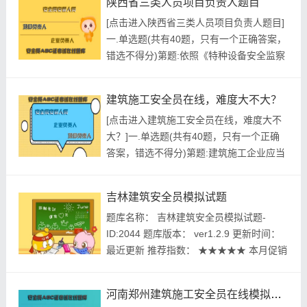
陕西省三类人员项目负责人题目
格考试建题帮APP题库研究中心 进入...
[点击进入陕西省三类人员项目负责人题目]
一.单选题(共有40题，只有一个正确答案，
错选不得分)第题:依照《特种设备安全监察
条例》规定，特种设备安全监督管理部门对
发生重大事故的责任单位，处以()的罚款
建筑施工安全员在线，难度大不大？
(必会题)A.10万元以上50万元以下B.50万元
[点击进入建筑施工安全员在线，难度大不
以上100万元以下C.50万元以上200万元以
大？]一.单选题(共有40题，只有一个正确
下D.100万元以上200万元以下正...
答案，错选不得分)第题:建筑施工企业应当
建立安全生产教育培训制度，制定年度培训
计划，()对“安管人员”进行培训和考核，考
吉林建筑安全员模拟试题
核不合格的，不得上岗。培训情况应当记入
题库名称： 吉林建筑安全员模拟试题-
企业安全生产教育培训档案。A.每月B.每季
ID:2044 题库版本： ver1.2.9 更新时间：
度C.每半年D.每年正确答案:查看最佳答案
最近更新 推荐指数： ★★★★★ 本月促销
更多最新...
价： ￥39.8元 开发个体： 建题帮建筑安全
员资格考试建题帮APP题库研究中心 进入
河南郑州建筑施工安全员在线模拟考试，你考过了吗？
建筑安全员模拟考试题库 ...