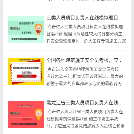
工程项目实行施工总承包的，由总承包单位
对施工现场的安全生产负总责B.总承包单位
三类人员项目负责人在线模拟题目
对施工现场的安全生产负总责，由于分包单
[点击进入三类人员项目负责人在线模拟题
位不服从总承包单位管理导致生产安全事故
目]第1题:根据《危险性较大的分部分项工
的，仍由总承包单位承担主要责任C.分包单
程安全管理规定》，危大工程专项施工方案
位执行本单位的...
的交底中，方案交底的对象是()，安全技术
交底的对象是()。A.管理人员B.技术人员C.
全国各地建筑施工安全员考核，应该怎么考？
安管人员D.作业人员E.从业人员参考答案:
[点击进入全国各地建筑施工安全员考核，
查看最佳答案参考解析:根据《危险性较大
应该怎么考？]斯宾诺莎曾经说过，最大的
的分部分项工程安全管理规定》，危大工程
骄傲于最大的自卑都表示心灵的最软弱无
专项施工方...
力。这句话语虽然很短，但令我们浮想联
翩。这句话语虽然很短，但令我们浮想联
黑龙江省三类人员项目负责人在线模拟考前做题
翩。我们千辛万苦找到了'全国各地建筑施
[点击进入黑龙江省三类人员项目负责人在
工安全员考核，应该怎么考？'。总结的来
线模拟考前做题]第1题:施工中发生事故
说，学习的成功与失败原因是多方面的，要
时，()应当采取紧急措施减少人员伤亡和事
首先从自己身上找原因，才能受到鼓...
故损失，并按照国家有关规定及时向有关部