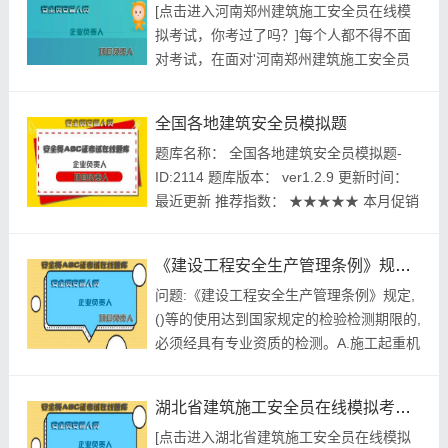
[点击进入河南郑州建筑施工安全员在线模
拟考试，你考过了吗？]每个人都不得不面
对考试，在面对'河南郑州建筑施工安全员
在线模拟考试，你考过了吗？'时，叔本华
曾经说过，意志是一个强壮的盲人，倚靠在
全国各地建筑安全员模拟题
明眼的跛子肩上。我们希望诸位也能好好地
题库名称： 全国各地建筑安全员模拟题-
体会这句话。我们希望诸位也能好好地体会
ID:2114 题库版本： ver1.2.9 更新时间：
这句话。这样看来，学习犹如农民耕作，汗
最近更新 推荐指数： ★★★★★ 本月促销
水滋润了种子，汗水浇灌了幼...
价： ￥39.8元 开发个体： 建题帮建筑安全
员资格考试建题帮APP题库研究中心 进入
《建设工程安全生产管理条例》规定,()等的使用达到国家规定的检验检测期限的,必须经具有专业资质的检测。
建筑安全员模拟考试题库 ...
问题:《建设工程安全生产管理条例》规定,
()等的使用达到国家规定的检验检测期限的,
必须经具有专业资质的检测。A.施工起重机
械B.整体提升脚手架C.模板D.钢管扣件脚手
架E.自升式架设设施参考答案:查看最佳答
湖北省建筑施工安全员在线模拟考试，在哪里刷题
案更多最新建筑行业考试资料--《建设工程
[点击进入湖北省建筑施工安全员在线模拟
安全生产管理条例》规定,()等的使用达到国