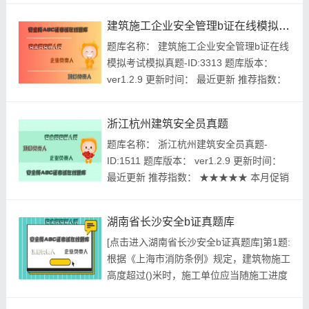
门报告A.建设单位B.监理单位C.相关责任人
建筑施工企业安全管理b证在线模拟考试模拟真题
员D.建筑施工企业参考答案:查看最佳答案
题库名称： 建筑施工企业安全管理b证在线
第2题:建筑架子工应按工程项目建筑面积配
模拟考试模拟真题-ID:3313 题库版本：
备，在每1万m2基础上每增加1万㎡增加()
ver1.2.9 更新时间： 最近更新 推荐指数：
人。A.1...
★★★★★ 本月促销价： ￥39.8元 开发个
体： 建题帮建筑施工企业安全管理b证资格
浙江杭州建筑安全员真题
考试建题帮APP题库研究中心 ...
题库名称： 浙江杭州建筑安全员真题-
ID:1511 题库版本： ver1.2.9 更新时间：
最近更新 推荐指数： ★★★★★ 本月促销
价： ￥39.8元 开发个体： 建题帮建筑安全
员资格考试建题帮APP题库研究中心 进入
湖南省长沙安全b证真题库
建筑安全员模拟考试题库 ...
[点击进入湖南省长沙安全b证真题库]第1题:
根据《上海市消防条例》规定，建筑物施工
高度超过()米时，施工单位应当随施工进度
落实消防水源。A.20B.24C.30D.50参考答
案:查看最佳答案参考解析:建筑物施工高度