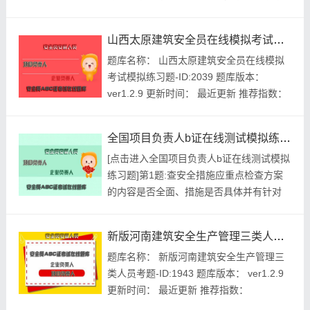
平台时上面严禁站人。A.正确B.错误参考答
案:查看最佳答案第2题:违反《安全生产许
山西太原建筑安全员在线模拟考试模拟练习题
可证条例》规定，未取得安全生产许可证擅
题库名称： 山西太原建筑安全员在线模拟
自进行生产的，责令停止生产，没收违法所
考试模拟练习题-ID:2039 题库版本：
得，并处1万元以上5万元以下罚款。A.正
ver1.2.9 更新时间： 最近更新 推荐指数：
确B.错误参考...
★★★★★ 本月促销价： ￥39.8元 开发个
体： 建题帮建筑安全员资格考试建题帮
全国项目负责人b证在线测试模拟练习题
APP题库研究中心 进入建筑安全员模拟...
[点击进入全国项目负责人b证在线测试模拟
练习题]第1题:查安全措施应重点检查方案
的内容是否全面、措施是否具体并有针对
性，现场的实施运行不用与方案规定的内容
相符。()A.正确B.错误参考答案:查看最佳答
新版河南建筑安全生产管理三类人员考题
案第2题:.《建设工程安全生产管理条例》
题库名称： 新版河南建筑安全生产管理三
规定，施工单位应当在安全生产方面做好如
类人员考题-ID:1943 题库版本： ver1.2.9
下几项工作()。A.建立健全安全生产责任制
更新时间： 最近更新 推荐指数：
度和安全生...
★★★★★ 本月促销价： ￥39.8元 开发个