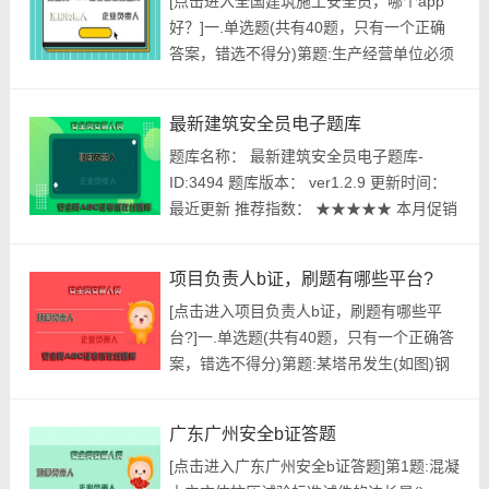
[点击进入全国建筑施工安全员，哪个app
挖工作坑时，必须在主管单位人员的监护下
好？]一.单选题(共有40题，只有一个正确
采取人工开挖。A.正确B.错误参考答案:查
答案，错选不得分)第题:生产经营单位必须
看最佳答案更...
遵守本法和其他有关安全生产的法律、法
规，加强安全生产管理，建立健全全员()和
最新建筑安全员电子题库
安全生产规章制度。A.参与制度B.履职尽责
题库名称： 最新建筑安全员电子题库-
C.共同监督D.安全生产责任制正确答案:查
ID:3494 题库版本： ver1.2.9 更新时间：
看最佳答案更多最新建筑行业考试题库--全
最近更新 推荐指数： ★★★★★ 本月促销
国建筑施...
价： ￥39.8元 开发个体： 建题帮建筑安全
员资格考试建题帮APP题库研究中心 进入
项目负责人b证，刷题有哪些平台?
建筑安全员模拟考试题库 ...
[点击进入项目负责人b证，刷题有哪些平
台?]一.单选题(共有40题，只有一个正确答
案，错选不得分)第题:某塔吊发生(如图)钢
丝绳断裂重物和吊钩一起坠落伤人事故，检
查判断主钢丝绳脱槽未及时发现，导致钢丝
广东广州安全b证答题
绳负重磨断，该事故属于()失效引起。A.力
[点击进入广东广州安全b证答题]第1题:混凝
矩限制器B.超高限制器C.吊钩保险D.钢丝绳