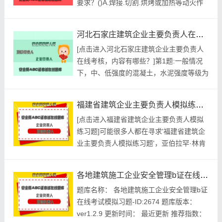
要求？()A.焊接.切割.烘烤或加热等动火作
业前，应对作业现场的可燃物进行清理B.作
业现场及其附近无法移走的可燃物，应采用
河北石家庄建筑企业主要负责人在线考核，内容有哪些？
不燃材料对其覆盖C.作业现场及其附近无法
[点击进入河北石家庄建筑企业主要负责人
移走的可燃物，应采用不燃材料对其隔离D.
在线考核，内容有哪些？]第1题:一般情况
裸露的可燃材料上严禁直接进行动火作业E.
下，中、低强度的混凝土，水泥强度等级为
施工现场可以...
混凝土强度等级的1.0～1.5倍。()A.正确B.
错误参考答案:查看最佳答案第2题:根据
福建省建筑企业主要负责人模拟练习题
《上海市消防条例》规定，()应当持有相应
[点击进入福建省建筑企业主要负责人模拟
的上岗证书。A.消防工程的维修人员B.消防
练习题]可能很多人都在寻求'福建省建筑企
安全管理人C.自动消防设施的操作人员D.消
业主要负责人模拟练习题'，亚伯拉罕·林肯
防...
曾经说过，你活了多少岁不算什么，重要的
是你是如何度过这些岁月的。带着这句话，
各地建筑施工企业安全管理b证在线考试模拟习题
我们还要更加慎重的对待这个问题。带着这
题库名称： 各地建筑施工企业安全管理b证
句话，我们还要更加慎重的对待这个问题。
在线考试模拟习题-ID:2674 题库版本：
这样看来，学习好似一片沃土，只要辛勤耕
ver1.2.9 更新时间： 最近更新 推荐指数：
耘，定会有累累的硕果；...