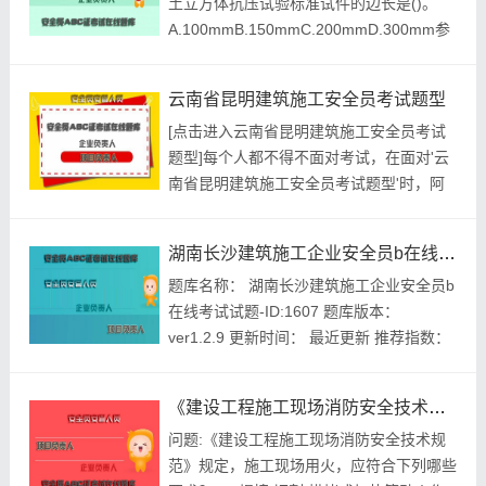
土立方体抗压试验标准试件的边长是()。
防脱槽装置正确答案:查看最佳答案更多最
A.100mmB.150mmC.200mmD.300mm参
新建筑...
考答案:查看最佳答案第2题:.禁火作业区应
当距离生活区不小于()m。
云南省昆明建筑施工安全员考试题型
A.10B.15C.20D.25参考答案:查看最佳答案
[点击进入云南省昆明建筑施工安全员考试
更多最新建筑行业考试题库--广东广州安全
题型]每个人都不得不面对考试，在面对'云
b证答题请关注上面的微.信....
南省昆明建筑施工安全员考试题型'时，阿
卜·日·法拉兹曾经说过，学问是异常珍贵的
东西，从任何源泉吸收都不可耻。我们希望
湖南长沙建筑施工企业安全员b在线考试试题
诸位也能好好地体会这句话。我们希望诸位
题库名称： 湖南长沙建筑施工企业安全员b
也能好好地体会这句话。这样看来，学习的
在线考试试题-ID:1607 题库版本：
成功与失败原因是多方面的，要首先从自己
ver1.2.9 更新时间： 最近更新 推荐指数：
身上找原因，才能受到鼓...
★★★★★ 本月促销价： ￥39.8元 开发个
体： 建题帮建筑施工企业安全员b资格考试
《建设工程施工现场消防安全技术规范》规定，施工现场用火，应符合下列哪些要求？()
建题帮APP题库研究中心 进入建筑...
问题:《建设工程施工现场消防安全技术规
范》规定，施工现场用火，应符合下列哪些