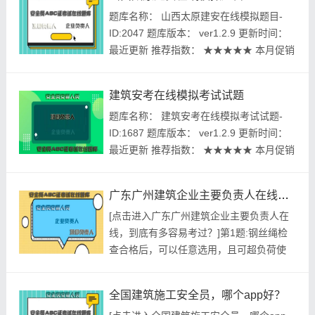
项目管理B证模拟考试题库 ...
题库名称： 山西太原建安在线模拟题目-
ID:2047 题库版本： ver1.2.9 更新时间：
最近更新 推荐指数： ★★★★★ 本月促销
价： ￥39.8元 开发个体： 建题帮建安资格
考试建题帮APP题库研究中心 进入建安模
建筑安考在线模拟考试试题
拟考试题库 在线题库：...
题库名称： 建筑安考在线模拟考试试题-
ID:1687 题库版本： ver1.2.9 更新时间：
最近更新 推荐指数： ★★★★★ 本月促销
价： ￥39.8元 开发个体： 建题帮建筑安考
资格考试建题帮APP题库研究中心 进入建
广东广州建筑企业主要负责人在线，到底有多容易考过？
筑安考模拟考试题库 在...
[点击进入广东广州建筑企业主要负责人在
线，到底有多容易考过？]第1题:钢丝绳检
查合格后，可以任意选用，且可超负荷使
用。()A.正确B.错误参考答案:查看最佳答案
第2题:在现状电力、通讯电缆2m范围内和
全国建筑施工安全员，哪个app好？
现状燃气、热力、给排水管道2m范围内开