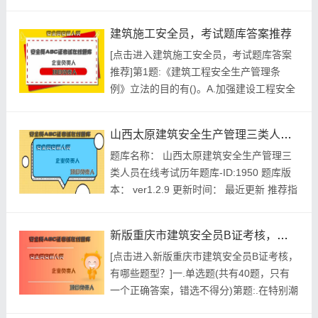
★★★★★ 本月促销价： ￥39.8元 开发个
体： 建题帮建筑施工企业安全管理b证资格
建筑施工安全员，考试题库答案推荐
考试建题帮APP题库研究中心 ...
[点击进入建筑施工安全员，考试题库答案
推荐]第1题:《建筑工程安全生产管理条
例》立法的目的有()。A.加强建设工程安全
生产监督B.加强建设工程应急救援C.加强建
设工程安全生产管理D.保障人民群众生命安
山西太原建筑安全生产管理三类人员在线考试历年题库
全E.保障人民群众财产安全参考答案:查看
题库名称： 山西太原建筑安全生产管理三
最佳答案第2题:塔式起重机基础验收单位应
类人员在线考试历年题库-ID:1950 题库版
包括()等。A.施工(总)承包单位B.基础施工
本： ver1.2.9 更新时间： 最近更新 推荐指
单位...
数： ★★★★★ 本月促销价： ￥39.8元
开发个体： 建题帮建筑安全生产管理三类
新版重庆市建筑安全员B证考核，有哪些题型？
人员资格考试建题帮APP题库研究中心 ...
[点击进入新版重庆市建筑安全员B证考核，
有哪些题型？]一.单选题(共有40题，只有
一个正确答案，错选不得分)第题:.在特别潮
湿和金属容器内作业使用的照明电压不得超