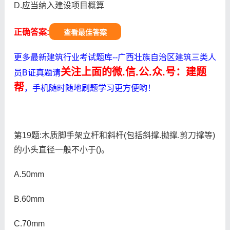
D.应当纳入建设项目概算
正确答案:
查看最佳答案
更多最新建筑行业考试题库--广西壮族自治区建筑三类人
关注上面的微.信.公.众.号：建题
员B证真题请
帮
，手机随时随地刷题学习更方便哟！
第19题:木质脚手架立杆和斜杆(包括斜撑.抛撑.剪刀撑等)
的小头直径一般不小于()。
A.50mm
B.60mm
C.70mm