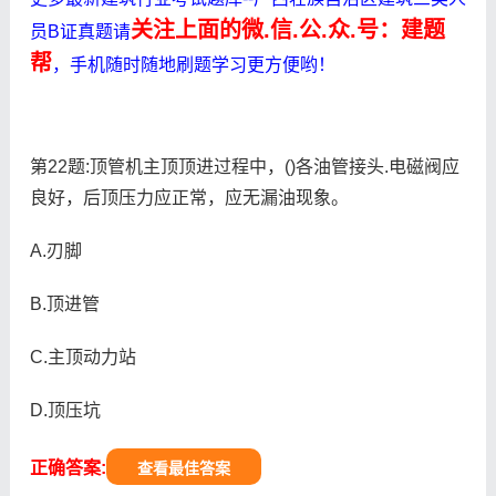
关注上面的微.信.公.众.号：建题
员B证真题请
帮
，手机随时随地刷题学习更方便哟！
第22题:顶管机主顶顶进过程中，()各油管接头.电磁阀应
良好，后顶压力应正常，应无漏油现象。
A.刃脚
B.顶进管
C.主顶动力站
D.顶压坑
正确答案:
查看最佳答案