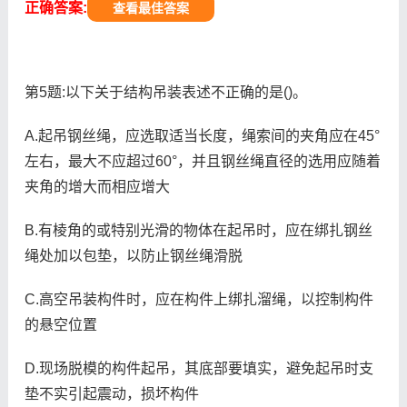
正确答案:
查看最佳答案
第5题:以下关于结构吊装表述不正确的是()。
A.起吊钢丝绳，应选取适当长度，绳索间的夹角应在45°
左右，最大不应超过60°，并且钢丝绳直径的选用应随着
夹角的增大而相应增大
B.有棱角的或特别光滑的物体在起吊时，应在绑扎钢丝
绳处加以包垫，以防止钢丝绳滑脱
C.高空吊装构件时，应在构件上绑扎溜绳，以控制构件
的悬空位置
D.现场脱模的构件起吊，其底部要填实，避免起吊时支
垫不实引起震动，损坏构件