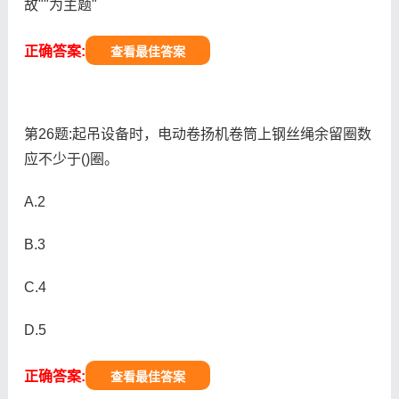
故""为主题"
正确答案:
查看最佳答案
第26题:起吊设备时，电动卷扬机卷筒上钢丝绳余留圈数
应不少于()圈。
A.2
B.3
C.4
D.5
正确答案:
查看最佳答案