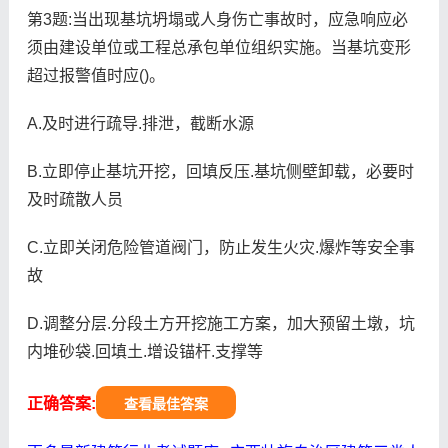
第3题:当出现基坑坍塌或人身伤亡事故时，应急响应必
须由建设单位或工程总承包单位组织实施。当基坑变形
超过报警值时应()。
A.及时进行疏导.排泄，截断水源
B.立即停止基坑开挖，回填反压.基坑侧壁卸载，必要时
及时疏散人员
C.立即关闭危险管道阀门，防止发生火灾.爆炸等安全事
故
D.调整分层.分段土方开挖施工方案，加大预留土墩，坑
内堆砂袋.回填土.增设锚杆.支撑等
正确答案:
查看最佳答案