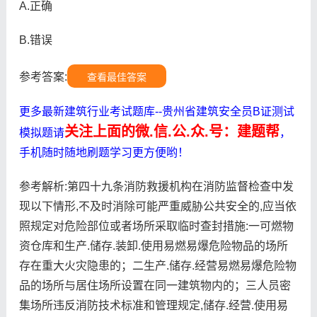
A.正确
B.错误
参考答案:
查看最佳答案
更多最新建筑行业考试题库--贵州省建筑安全员B证测试
关注上面的微.信.公.众.号：建题帮
模拟题请
，
手机随时随地刷题学习更方便哟！
参考解析:第四十九条消防救援机构在消防监督检查中发
现以下情形,不及时消除可能严重威胁公共安全的,应当依
照规定对危险部位或者场所采取临时查封措施:一可燃物
资仓库和生产.储存.装卸.使用易燃易爆危险物品的场所
存在重大火灾隐患的；二生产.储存.经营易燃易爆危险物
品的场所与居住场所设置在同一建筑物内的；三人员密
集场所违反消防技术标准和管理规定,储存.经营.使用易