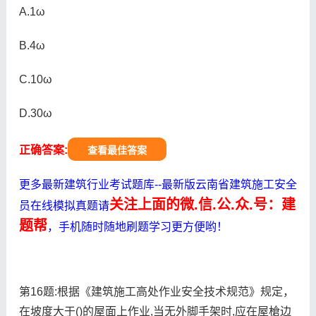
A.1ω
B.4ω
C.10ω
D.30ω
正确答案:
查看最佳答案
更多最新建筑行业考试题库--最新版云南省建筑施工安全
关注上面的微.信.公.众.号：建
员在线模拟真题请
题帮
，手机随时随地刷题学习更方便哟！
第16题:根据《建筑施工高处作业安全技术规范》规定，
在坡度大于()的屋面上作业,当无外脚手架时,应在屋槍边