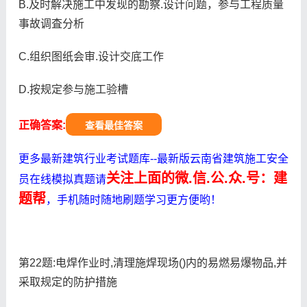
B.及时解决施工中发现的勘察.设计问题，参与工程质量
事故调査分析
C.组织图纸会审.设计交底工作
D.按规定参与施工验槽
正确答案:
查看最佳答案
更多最新建筑行业考试题库--最新版云南省建筑施工安全
关注上面的微.信.公.众.号：建
员在线模拟真题请
题帮
，手机随时随地刷题学习更方便哟！
第22题:电焊作业时,清理施焊现场()内的易燃易爆物品,并
采取规定的防护措施