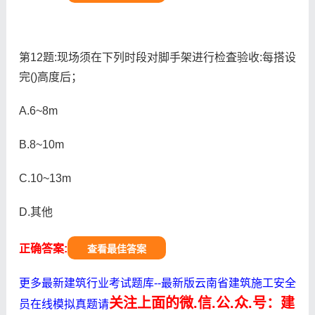
第12题:现场须在下列时段对脚手架进行检査验收:每搭设
完()高度后；
A.6~8m
B.8~10m
C.10~13m
D.其他
正确答案:
查看最佳答案
更多最新建筑行业考试题库--最新版云南省建筑施工安全
关注上面的微.信.公.众.号：建
员在线模拟真题请