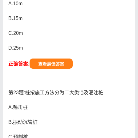
A.10m
B.15m
C.20m
D.25m
正确答案:
查看最佳答案
第23题:桩按施工方法分为二大类:()及灌注桩
A.锤击桩
B.振动沉管桩
C.预制桩