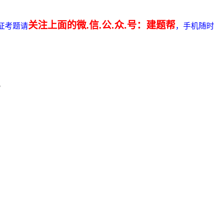
关注上面的微.信.公.众.号：建题帮
证考题请
，手机随时
。