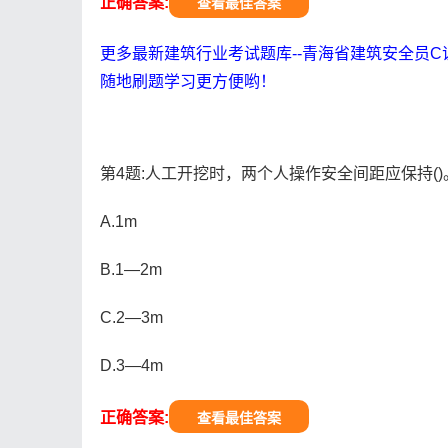
正确答案:
查看最佳答案
更多最新建筑行业考试题库--青海省建筑安全员C
随地刷题学习更方便哟！
第4题:人工开挖时，两个人操作安全间距应保持()
A.1m
B.1—2m
C.2—3m
D.3—4m
正确答案:
查看最佳答案