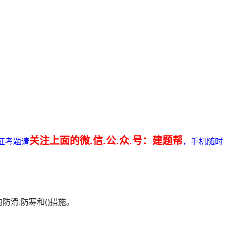
关注上面的微.信.公.众.号：建题帮
证考题请
，手机随时
防滑.防寒和()措施。