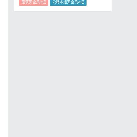
建筑安全员B证
公路水运安全员A证