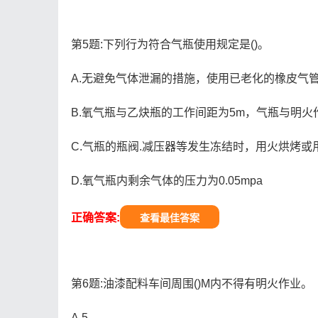
第5题:下列行为符合气瓶使用规定是()。
A.无避免气体泄漏的措施，使用已老化的橡皮气
B.氧气瓶与乙炔瓶的工作间距为5m，气瓶与明火
C.气瓶的瓶阀.减压器等发生冻结时，用火烘烤
D.氧气瓶内剩余气体的压力为0.05mpa
正确答案:
查看最佳答案
第6题:油漆配料车间周围()M内不得有明火作业。
A.5