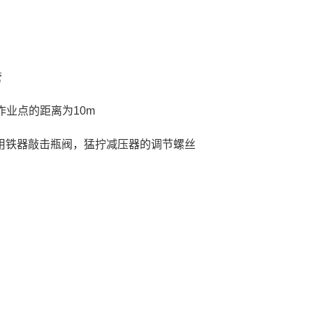
管
作业点的距离为10m
或用铁器敲击瓶阀，猛拧减压器的调节螺丝