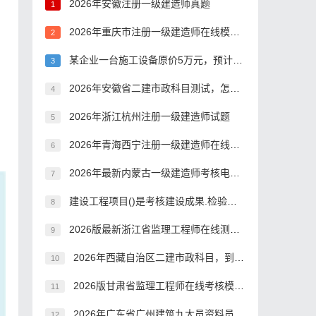
2026年安徽注册一级建造师真题
1
2026年重庆市注册一级建造师在线模拟考试电子题库
2
某企业一台施工设备原价5万元，预计净残值10％，可工作1000个小时。投入使用后，前三年各年的实际工作台班数为:第一年200个小时，第二年150个小时，第三年150个小时。若按工作量法计提折旧，则该施工设备前三年的折旧额合计为()。
3
2026年安徽省二建市政科目测试，怎么考？
4
2026年浙江杭州注册一级建造师试题
5
2026年青海西宁注册一级建造师在线测试模拟练习题
6
2026年最新内蒙古一级建造师考核电子题库
7
建设工程项目()是考核建设成果.检验设计和施工质量的关键步骤，是由投资成果转入生产或使用的标志。
8
2026版最新浙江省监理工程师在线测试电子题库
9
2026年西藏自治区二建市政科目，到底有多难考过？
10
2026版甘肃省监理工程师在线考核模拟练习题
11
2026年广东省广州建筑九大员资料员，到底难不难考？
12