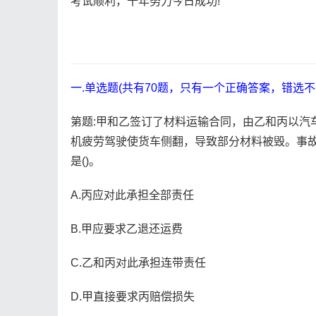
考试顺利，十年努力今日成功!
一.单选题(共有70题，只有一个正确答案，错选不
第题:甲和乙签订了材料运输合同，由乙和丙以汽
机疲劳驾驶使货车侧翻，导致部分材料被毁。事
是()。
A.丙应对此承担全部责任
B.甲应要求乙退还运费
C.乙和丙对此承担连带责任
D.甲直接要求丙赔偿损失