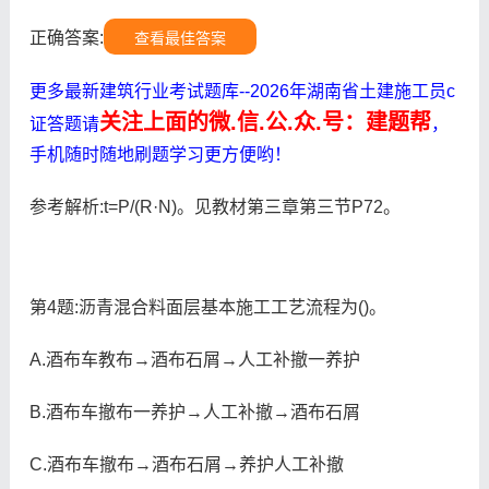
正确答案:
查看最佳答案
更多最新建筑行业考试题库--2026年湖南省土建施工员c
关注上面的微.信.公.众.号：建题帮
证答题请
，
手机随时随地刷题学习更方便哟！
参考解析:t=P/(R·N)。见教材第三章第三节P72。
第4题:沥青混合料面层基本施工工艺流程为()。
A.酒布车教布→酒布石屑→人工补撤一养护
B.酒布车撤布一养护→人工补撤→酒布石屑
C.酒布车撤布→酒布石屑→养护人工补撤