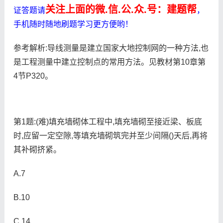
关注上面的微.信.公.众.号：建题帮
证答题请
，
手机随时随地刷题学习更方便哟！
参考解析:导线测量是建立国家大地控制网的一种方法,也
是工程测量中建立控制点的常用方法。见教材第10章第
4节P320。
第1题:(难)填充墙砌体工程中,填充墙砌至接近梁、板底
时,应留一定空隙,等填充墙砌筑完并至少间隔()天后,再将
其补砌挤紧。
A.7
B.10
C.14