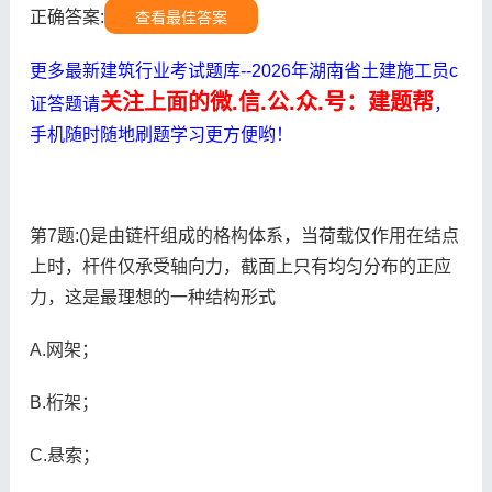
正确答案:
查看最佳答案
更多最新建筑行业考试题库--2026年湖南省土建施工员c
关注上面的微.信.公.众.号：建题帮
证答题请
，
手机随时随地刷题学习更方便哟！
第7题:()是由链杆组成的格构体系，当荷载仅作用在结点
上时，杆件仅承受轴向力，截面上只有均匀分布的正应
力，这是最理想的一种结构形式
A.网架；
B.桁架；
C.悬索；