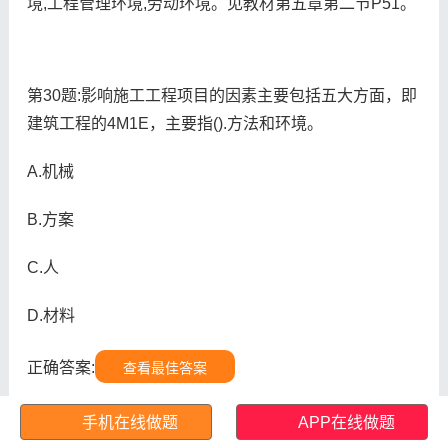
境,工程管理环境,劳动环境。见教材第五章第二节P51。
第30题:影响施工工程项目的因素主要包括五大方面，即
建筑工程的4M1E，主要指().方法和环境。
A.机械
B.方案
C.人
D.材料
正确答案:
查看最佳答案
更多最新建筑行业考试题库--2026年湖南省土建施工员c
手机在线做题
APP在线做题
关注上面的微.信.公.众.号：建题帮
证答题请
，