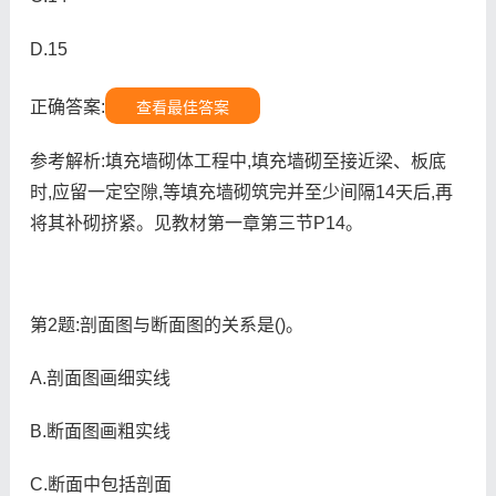
D.15
正确答案:
查看最佳答案
参考解析:填充墙砌体工程中,填充墙砌至接近梁、板底
时,应留一定空隙,等填充墙砌筑完并至少间隔14天后,再
将其补砌挤紧。见教材第一章第三节P14。
第2题:剖面图与断面图的关系是()。
A.剖面图画细实线
B.断面图画粗实线
C.断面中包括剖面