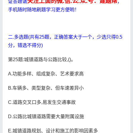
关注上面的微.信.公.众.号：建题帮
证答题请
，
手机随时随地刷题学习更方便哟！
二.多选题(共有25题，正确答案大于一个，少选只得0.5
分，错选不得分)
第25题:城镇道路与公路比较,()。
A.功能多样、组成复杂、艺术要求高
B.车辆多、类型复杂、但车速差异小
C.道路交叉口多,易发生交通事故
D.公路比城镇道路需要大量附属设施
E.城镇道路规划、设计和施工的影响因素多