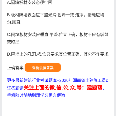
A.隔墙板材安装必须牢固
B.板材隔墙表面应平整光滑.色泽一致.洁净，接缝应均
匀.顺直
C.隔墙板材安装应垂直.平整.位置正确，板材不应有裂缝
或缺损
D.隔墙上的孔洞.槽.盒只要求其位置正确，其它不作要求
正确答案:
查看最佳答案
更多最新建筑行业考试题库--2026年湖南省土建施工员c
关注上面的微.信.公.众.号：建题帮
证答题请
，
手机随时随地刷题学习更方便哟！