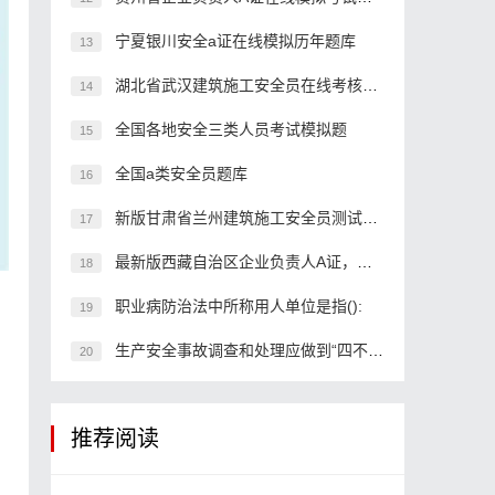
宁夏银川安全a证在线模拟历年题库
13
湖北省武汉建筑施工安全员在线考核模拟练习题
14
全国各地安全三类人员考试模拟题
15
全国a类安全员题库
16
新版甘肃省兰州建筑施工安全员测试考题
17
最新版西藏自治区企业负责人A证，内容有哪些？
18
职业病防治法中所称用人单位是指():
19
生产安全事故调查和处理应做到“四不放过”，即()
20
推荐阅读