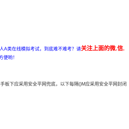
关注上面的微.信.
责人A类在线模拟考试，到底难不难考？请
方便哟！
脚手板下应采用安全平网兜底，以下每隔()M应采用安全平网封闭