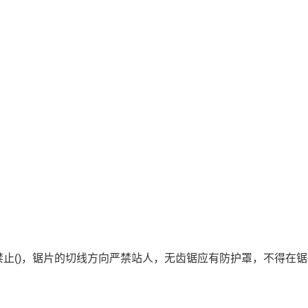
禁止()，锯片的切线方向严禁站人，无齿锯应有防护罩，不得在锯