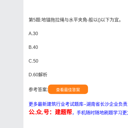
第5题:地锚拖拉绳与水平夹角-般以()以下为宜。
A.30
B.40
C.50
D.60解析
参考答案:
查看最佳答案
更多最新建筑行业考试题库--湖南省长沙企业负
公.众.号：建题帮
，手机随时随地刷题学习更