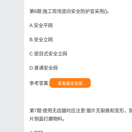
第6题:施工现场竖向安全防护宜采用()。
A.安全平网
B.安全立网
C.密目式安全立网
D.普通安全网
参考答案:
查看最佳答案
第7题:使用无齿锯时应注意:锯片无裂痕和变形，
片侧面打磨物料。