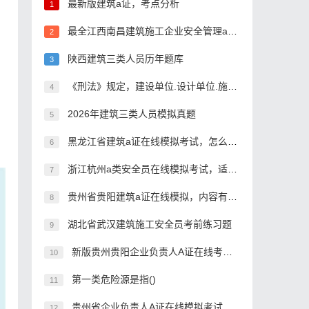
最新版建筑a证，考点分析
1
最全江西南昌建筑施工企业安全管理a证考试题型
2
陕西建筑三类人员历年题库
3
《刑法》规定，建设单位.设计单位.施工单位.工程监理单位违反国家规定，降低工程质量标准，造成重大安全事故的，对直接责任人员，处5年以下有期徒刑或者拘役，并处()。
4
2026年建筑三类人员模拟真题
5
黑龙江省建筑a证在线模拟考试，怎么备考好？
6
浙江杭州a类安全员在线模拟考试，适用范围有哪些？
7
贵州省贵阳建筑a证在线模拟，内容有哪些？
8
湖北省武汉建筑施工安全员考前练习题
9
新版贵州贵阳企业负责人A证在线考核，刷题有哪些平台?
10
第一类危险源是指()
11
贵州省企业负责人A证在线模拟考试题目
12