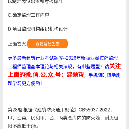
B.制定岗位职责和考核标准
C.确定监理工作内容
D.项目监理机构组织机构设计
正确答案:
查看最佳答案
更多最新建筑行业考试题库--2026年新版西藏拉萨监理
关注
工程师监理基本理论与相关法规，有哪些题型？请
上面的微.信.公.众.号：建题帮
，手机随时随地刷
题学习更方便哟！
第28题:根据《建筑防火通用规范》GB55037-2022，
甲、乙类厂房和甲、乙、丙类仓库内的防火墙，耐火极
限不应低于()h。