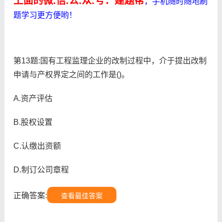
上面的微.信.公.众.号：建题帮
，手机随时随地刷
题学习更方便哟！
第13题:国有工程监理企业的改制过程中，介于提出改制
申请与产权界定之间的工作是()。
A.资产评估
B.股权设置
C.认缴出资额
D.制订公司章程
正确答案:
查看最佳答案