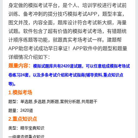
身定做的模拟考试平台，是个人、培训学校进行考试前
训练、备考冲刺的提分技巧模拟考试APP，题型丰富，
图文并茂，内容全面，题库设计符合考试新大纲，海量
试题。软件包含了超有价值的模拟考试考场，有错题统
计顺序练题等功能，就跟真实考场考试一样。建题帮
APP助您考试成功早日拿证！APP软件中的题型和题量
详细情况介绍如下：
题量内容：
模拟试题库共有2420道试题，可以任意组成模拟考场试
卷练习24套，以及多条考试介绍和考试指南(辅导资料,重点知识点
等)。
1.模拟考场
题型：单选题,多选题,判断题,案例分析题,共用题干
题量：2420道
2.重点知识点
类型：精华宝典知识
一级建造师重点知识