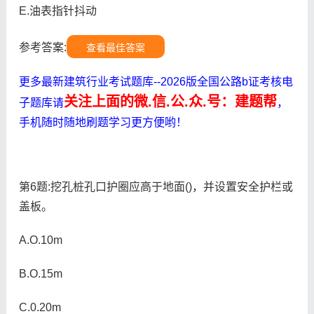
E.油表指针抖动
参考答案:
查看最佳答案
更多最新建筑行业考试题库--2026版全国公路b证考核电
关注上面的微.信.公.众.号：建题帮
子题库请
，
手机随时随地刷题学习更方便哟！
第6题:挖孔桩孔口护圈应高于地面()，并设置安全护栏或
盖板。
A.O.10m
B.O.15m
C.0.20m