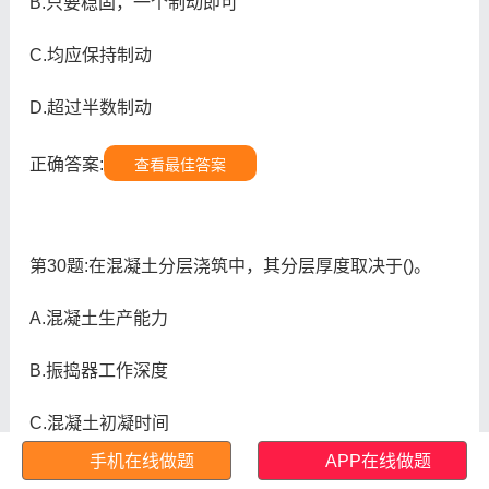
B.只要稳固，一个制动即可
C.均应保持制动
D.超过半数制动
正确答案:
查看最佳答案
第30题:在混凝土分层浇筑中，其分层厚度取决于()。
A.混凝土生产能力
B.振捣器工作深度
C.混凝土初凝时间
手机在线做题
APP在线做题
D.混凝土的强度