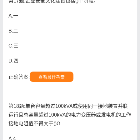
第17题:企业安全文化建设包括()个阶段。
A.一
B.二
C.三
D.四
正确答案:
查看最佳答案
第18题:单台容量超过100kVA或使用同一接地装置并联
运行且总容量超过100kVA的电力变压器或发电机的工作
接地电阻值不得大于()Ω
A.4