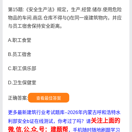
第15题:《安全生产法》规定，生产.经营.储存.使用危险
物品的车间.商店.仓库不得与()在同一座建筑物内，并应
与员工宿舍保持安全距离。
A.职工食堂
B.员工宿舍
C.职工俱乐部
D.卫生保健室
正确答案:
查看最佳答案
更多最新建筑行业考试题库--2026年内蒙古呼和浩特水
关注上面的
利部安全b证在线测试，你考过了吗？请
微.信.公.众.号：建题帮
，手机随时随地刷题学习