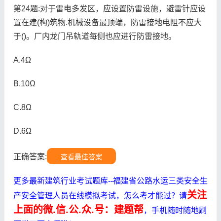
第24题:对于雷电多发区，应设置防雷设施，避雷针应设
置在建(构)筑物.机械设备最顶端，防雷接地电阻不应大
于()。厂内龙门吊轨道每侧也应进行防雷接地。
A.4Ω
B.10Ω
C.8Ω
D.6Ω
正确答案:
查看最佳答案
更多最新建筑行业考试题库--福建省公路水运三类安全生
关注
产安全管理人员在线模拟考试，怎么考才能过？请
上面的微.信.公.众.号：建题帮
，手机随时随地刷