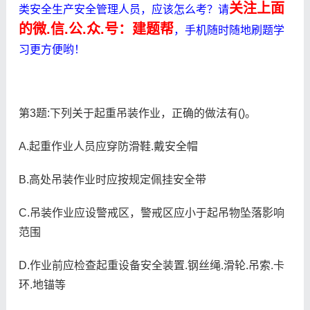
关注上面
类安全生产安全管理人员，应该怎么考？请
的微.信.公.众.号：建题帮
，手机随时随地刷题学
习更方便哟！
第3题:下列关于起重吊装作业，正确的做法有()。
A.起重作业人员应穿防滑鞋.戴安全帽
B.高处吊装作业时应按规定佩挂安全带
C.吊装作业应设警戒区，警戒区应小于起吊物坠落影响
范围
D.作业前应检查起重设备安全装置.钢丝绳.滑轮.吊索.卡
环.地锚等