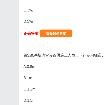
C.3‰
D.5‰
正确答案:
查看最佳答案
第3题:基坑内宜设置供施工人员上下的专用梯道，
A.0.8m
B.1m
C.1.2m
D.1.5m