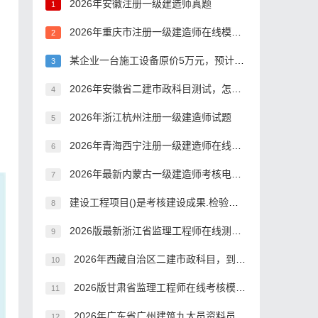
2026年安徽注册一级建造师真题
1
2026年重庆市注册一级建造师在线模拟考试电子题库
2
某企业一台施工设备原价5万元，预计净残值10％，可工作1000个小时。投入使用后，前三年各年的实际工作台班数为:第一年200个小时，第二年150个小时，第三年150个小时。若按工作量法计提折旧，则该施工设备前三年的折旧额合计为()。
3
2026年安徽省二建市政科目测试，怎么考？
4
2026年浙江杭州注册一级建造师试题
5
2026年青海西宁注册一级建造师在线测试模拟练习题
6
2026年最新内蒙古一级建造师考核电子题库
7
建设工程项目()是考核建设成果.检验设计和施工质量的关键步骤，是由投资成果转入生产或使用的标志。
8
2026版最新浙江省监理工程师在线测试电子题库
9
2026年西藏自治区二建市政科目，到底有多难考过？
10
2026版甘肃省监理工程师在线考核模拟练习题
11
2026年广东省广州建筑九大员资料员，到底难不难考？
12