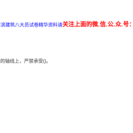
关注上面的微.信.公.众.号
哈尔滨建筑八大员试卷精华资料请
的轴线上，严禁承受()。