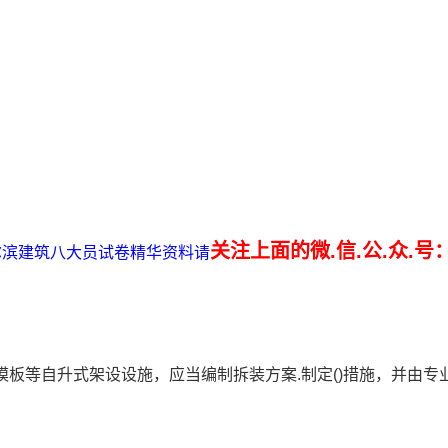
关注上面的微.信.公.众.号
哈尔滨建筑八大员试卷精华资料请
.模板等自升式架设设施，应当编制拆装方案.制定()措施，并由专